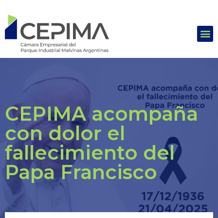
CEPIMA acompaña
con dolor el
fallecimiento del
Papa Francisco