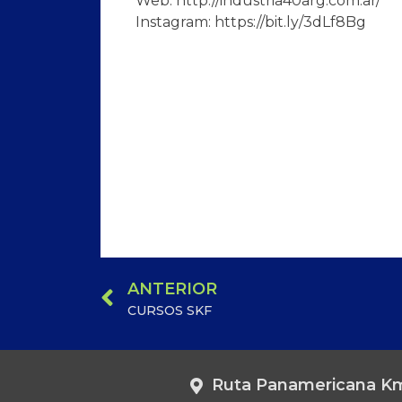
Web: http://industria40arg.com.ar/
Instagram: https://bit.ly/3dLf8Bg
ANTERIOR
CURSOS SKF
Ruta Panamericana Km