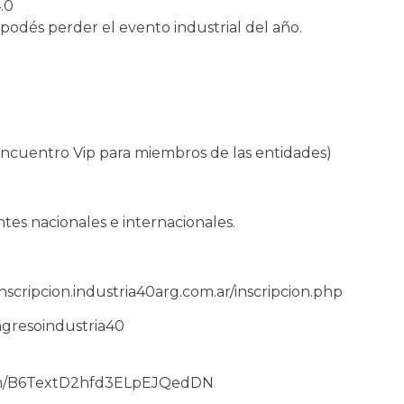
.0
podés perder el evento industrial del año.
encuentro Vip para miembros de las entidades)
ntes nacionales e internacionales.
//inscripcion.industria40arg.com.ar/inscripcion.php
ongresoindustria40
com/B6TextD2hfd3ELpEJQedDN