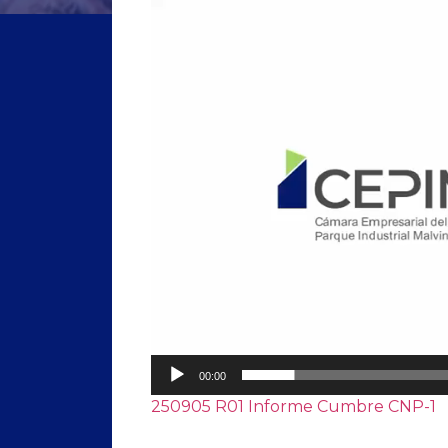
Reproductor
de
vídeo
00:00
250905 R01 Informe Cumbre CNP-1